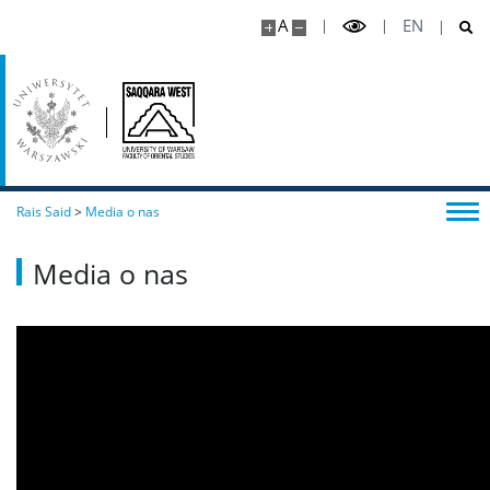
A
EN
Rais Said
>
Media o nas
Media o nas