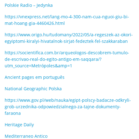
Polskie Radio – Jedynka
https://vnexpress.net/lang-mo-4-300-nam-cua-nguoi-giu-bi-
mat-hoang-gia-4460426.html
https://www.origo.hu/tudomany/2022/05/a-regeszek-az-okori-
egyiptomi-kiralyi-hivatalnok-sirjat-fedeztek-fel-szakkaraban
https://socientifica.com.br/arqueologos-descobrem-tumulo-
de-escrivao-real-do-egito-antigo-em-saqqara/?
utm_source=Metrópoles&amp=1
Ancient pages em português
National Geographic Polska
https://www.gov.pl/web/nauka/egipt-polscy-badacze-odkryli-
grob-urzednika-odpowiedzialnego-za-tajne-dokumenty-
faraona
Heritage Daily
Mediterraneo Antico