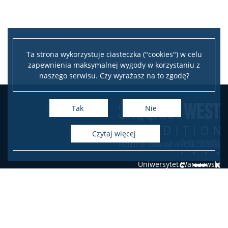
Ta strona wykorzystuje ciasteczka ("cookies") w celu
zapewnienia maksymalnej wygody w korzystaniu z
naszego serwisu. Czy wyrażasz na to zgodę?
Leaflet
|
©
OpenStreetMap
contributors
+
Tak
Nie
−
czytaj więcej
Uniwersytet Warszawski
Wydział Kultur Azji i Afryki
Hoża 69, 00-681 Warszawa
Facebook